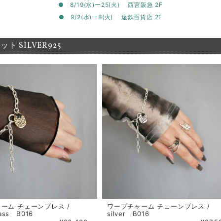
● 8/19(水)ー25(火) 西宮阪急 2F
● 9/2(水)ー8(火) 遠鉄百貨店 2F
ト SILVER925
ーム チェーンブレス /
ワープチャーム チェーンブレス /
rass B016
silver B016