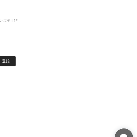
モンズ桜川1F
登録