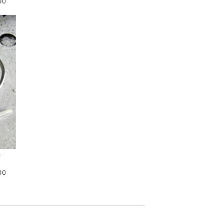
00
er
00