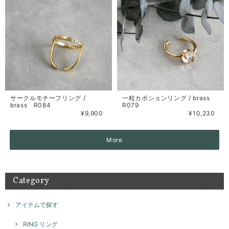
サークルモチーフリング /
一粒カボションリング / brass
brass R084
R079
¥9,900
¥10,230
More
Category
アイテムで探す
RING リング