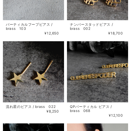
バーティカルフープピアス /
ナンバースタッドピアス /
brass 103
brass 002
¥12,650
¥18,700
流れ星のピアス / brass 022
QPバーティカル ピアス /
brass 068
¥8,250
¥12,100