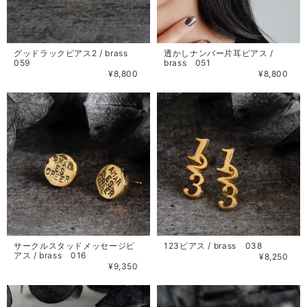
グッドラックピアス2 / brass
透かしナンバー片耳ピアス /
059
brass 051
¥8,800
¥8,800
サークルスタッドメッセージピ
123ピアス / brass 038
アス / brass 016
¥8,250
¥9,350