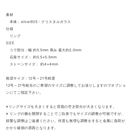
素材
本体：silver925・クリスタルガラス
仕様
リング
SIZE
うで部分：幅 約5.5mm 厚み 最大約2.0mm
石座サイズ： 約5.5×5.5mm
ストーンサイズ： 約4×4mm
推奨サイズ：12号～21号程度
12号～21号相当のご希望のサイズに調整してお送りしますのでオプショ
ンにてご指定下さい。
※リングサイズを大きくすると背面の空き部分が大きくなります。
※ リングの腕を開閉することでご自身でもサイズの調整が可能ですが、
頻繁な調整はご遠慮ください。何度も無理な調整をすると金属に負荷が
かかり破損の原因となります。