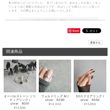
私の好みにぴったりでした。 見ているだけで、あれもこれも欲しくなっ
てしまうほど素敵な作品ばかりです。次はリングも購入したいと思って
います。その際はまたよろしくお願いいたします。
このたびはGENAC ROUEをご愛顧いただきありがとうご
ざいました。 お気に召して頂き大変嬉しく思います。
GENAC ROUEでは自分好みに重ね付けしてボリューム感
Save
をプラス出来たり、ワンポイントでお手持ちのアイテムと
色んなコーディネートを楽しんで頂けます。ぜひ、次回は
リングをお試しくださいませ。また、何かございましたら
通報する
お気軽にお問い合わせください。
関連商品
メッセージバングル / silver B018
2026/06/10
期待通りのお品でとてもうれしいです 先月このシリーズのリングを横浜
で購入してとても気に入ったのでバングルも欲しくなりました 次回横浜
POP UPまで待てないのでこちらで購入出来て よかったです 孫がいる年
齢ですが、このリング＆バングルを身に付けて かっこいいBABA目指し
オーバルストーン ソリ
フォルドリング M /
SOスクエアリング /
ます！
ティアリング /
silver R090
silver R092
silver R091
¥14,300
¥15,950
お気に召して頂き大変嬉しく思います。 横浜のイベントご
¥12,650