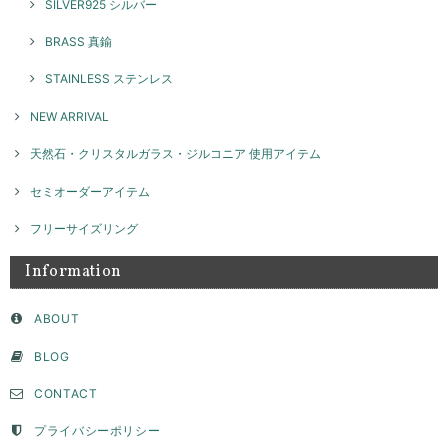
SILVER925 シルバー
本日お品物受け取りました 思っていた通りの素敵なアクセサリーでし
た！ 大切に沢山使います ありがとうございました！
BRASS 真鍮
このたびはGENAC ROUEをご愛顧いただきありがとうご
STAINLESS ステンレス
ざいました。 お気に召して頂き大変嬉しく思います！たく
さんご愛用いただければ幸いです。 また機会がございまし
NEW ARRIVAL
たらよろしくお願いいたします。
天然石・クリスタルガラス・ジルコニア 使用アイテム
セミオーダーアイテム
ネックレスチャーム ナンバー / silver NP026
2026/04/02
フリーサイズリング
Information
セミオーダー フラットモチーフリング 8ｍｍ / silver 【受注製作】
ABOUT
2026/04/02
BLOG
サイズやデザインなど、色々相談させて頂き、納得して注文することが
CONTACT
できました。たくさんの問い合わせに真摯にご対応頂きとても感謝して
います。ピンキーとして購入しましたが、毎日お守りとして身につけて
います。思っていたより、いい意味でデザイン性が高く主張もあり、と
プライバシーポリシー
ても気に入っています。デザイン上穴ができて、そこに手持ちのチェー