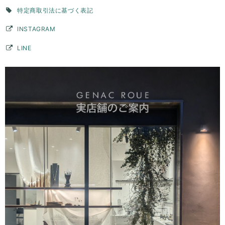
ンを通すこともできたので、リングとして使用できない時はペンダント
特定商取引法に基づく表記
トップとして身につけようかなと思っています。ずっと購入を検討して
いた承認でしたが、自分にとって思い入れのある数字を素敵な品物で身
INSTAGRAM
につけることができてとても満足です。購入して本当に良かったです。
LINE
このたびはGENAC ROUEをご愛顧いただきありがとうご
ざいました。 こちらこそ貴重なお時間いただきご連絡あり
がとうございました。 毎日ご愛用いただいているとの事、
大変嬉しく思います。お手元のリングは目に入るのでテン
ションアップしますよね。ピンキーリングでしたら他のア
クセサリーとコーディネートして頂いてもさり気なくワン
ポイントで楽しんでいただけます。お手持ちのアイテムと
色んなコーディネート楽しんでください。長くご愛用いた
だければ幸いです。 また機会がございましたらよろしくお
願いいたします。
バーチャームリング / silver R075
2026/03/28
デザインが素敵で、また丁寧に対応頂きました。
このたびはGENAC ROUEをご愛顧いただきありがとうご