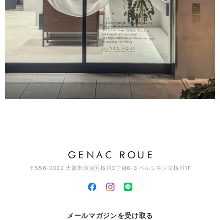
ざいました。 お気に召して頂き大変嬉しく思います。 ま
た機会がございましたらよろしくお願いいたします。 あり
がとうございました。
アソートチャームリング / silver×brass R061
2026/03/11
素敵なデザインでとっても可愛いです♡ これから沢山使って行きますね
♪
このたびはGENAC ROUEをご愛顧いただきありがとうご
ざいました。 たくさんご愛用いただければ幸いです。 お
手持ちのアイテムと色んなコーディネート楽しんでくださ
い。また機会がございましたらよろしくお願いいたしま
す。ありがとうございました。
〒556-0022 大阪市浪速区桜川3丁目6-3 ベルシモンズ桜川1F
スワッグイヤカフ LSバーティカル / brass C129
2026/03/11
メールマガジンを受け取る