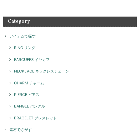
来店もありがとうございました。 素敵な組み合わせでたく
さん楽しんでご愛用いただければ幸いです！ また機会がご
ざいましたらよろしくお願いいたします。
Category
アイテムで探す
テトラゴナリング / silver R046
ブラック
2026/05/08
RING リング
とてもかわいいです！ 重ね付けにまた他のリングも揃えていきたいで
EARCUFFS イヤカフ
す！
NECKLACE ネックレスチェーン
このたびはGENAC ROUEをご愛顧いただきありがとうご
ざいました。 お気に召して頂き大変嬉しく思います。たく
CHARM チャーム
さんご愛用いただければ幸いです。 色んなコーディネート
で楽しんでいただけるリングですのでぜひ、また機会がご
PIERCE ピアス
ざいましたらよろしくお願いいたします。
BANGLE バングル
BRACELET ブレスレット
スパイラルリング / silver R071
2026/05/08
素材でさがす