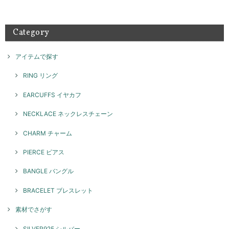
来店もありがとうございました。 素敵な組み合わせでたく
さん楽しんでご愛用いただければ幸いです！ また機会がご
ざいましたらよろしくお願いいたします。
Category
アイテムで探す
テトラゴナリング / silver R046
ブラック
2026/05/08
RING リング
とてもかわいいです！ 重ね付けにまた他のリングも揃えていきたいで
EARCUFFS イヤカフ
す！
NECKLACE ネックレスチェーン
このたびはGENAC ROUEをご愛顧いただきありがとうご
ざいました。 お気に召して頂き大変嬉しく思います。たく
CHARM チャーム
さんご愛用いただければ幸いです。 色んなコーディネート
で楽しんでいただけるリングですのでぜひ、また機会がご
PIERCE ピアス
ざいましたらよろしくお願いいたします。
BANGLE バングル
BRACELET ブレスレット
スパイラルリング / silver R071
2026/05/08
素材でさがす
SILVER925 シルバー