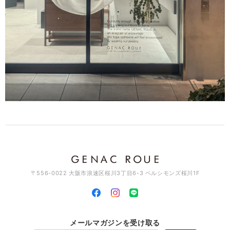
ざいました。 お気に召して頂き大変嬉しく思います。 ま
た機会がございましたらよろしくお願いいたします。 あり
がとうございました。
アソートチャームリング / silver×brass R061
2026/03/11
素敵なデザインでとっても可愛いです♡ これから沢山使って行きますね
♪
このたびはGENAC ROUEをご愛顧いただきありがとうご
ざいました。 たくさんご愛用いただければ幸いです。 お
手持ちのアイテムと色んなコーディネート楽しんでくださ
い。また機会がございましたらよろしくお願いいたしま
す。ありがとうございました。
〒556-0022 大阪市浪速区桜川3丁目6-3 ベルシモンズ桜川1F
スワッグイヤカフ LSバーティカル / brass C129
2026/03/11
メールマガジンを受け取る