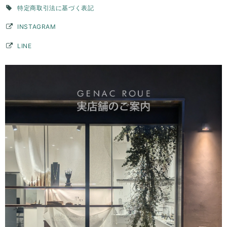
ンを通すこともできたので、リングとして使用できない時はペンダント
特定商取引法に基づく表記
トップとして身につけようかなと思っています。ずっと購入を検討して
いた承認でしたが、自分にとって思い入れのある数字を素敵な品物で身
INSTAGRAM
につけることができてとても満足です。購入して本当に良かったです。
LINE
このたびはGENAC ROUEをご愛顧いただきありがとうご
ざいました。 こちらこそ貴重なお時間いただきご連絡あり
がとうございました。 毎日ご愛用いただいているとの事、
大変嬉しく思います。お手元のリングは目に入るのでテン
ションアップしますよね。ピンキーリングでしたら他のア
クセサリーとコーディネートして頂いてもさり気なくワン
ポイントで楽しんでいただけます。お手持ちのアイテムと
色んなコーディネート楽しんでください。長くご愛用いた
だければ幸いです。 また機会がございましたらよろしくお
願いいたします。
バーチャームリング / silver R075
2026/03/28
デザインが素敵で、また丁寧に対応頂きました。
このたびはGENAC ROUEをご愛顧いただきありがとうご