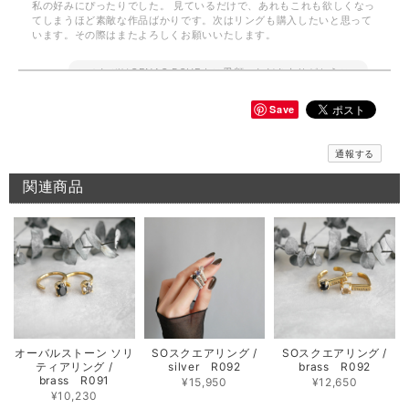
私の好みにぴったりでした。 見ているだけで、あれもこれも欲しくなっ
てしまうほど素敵な作品ばかりです。次はリングも購入したいと思って
います。その際はまたよろしくお願いいたします。
このたびはGENAC ROUEをご愛顧いただきありがとうご
ざいました。 お気に召して頂き大変嬉しく思います。
GENAC ROUEでは自分好みに重ね付けしてボリューム感
Save
をプラス出来たり、ワンポイントでお手持ちのアイテムと
色んなコーディネートを楽しんで頂けます。ぜひ、次回は
リングをお試しくださいませ。また、何かございましたら
通報する
お気軽にお問い合わせください。
関連商品
メッセージバングル / silver B018
2026/06/10
期待通りのお品でとてもうれしいです 先月このシリーズのリングを横浜
で購入してとても気に入ったのでバングルも欲しくなりました 次回横浜
POP UPまで待てないのでこちらで購入出来て よかったです 孫がいる年
齢ですが、このリング＆バングルを身に付けて かっこいいBABA目指し
オーバルストーン ソリ
SOスクエアリング /
SOスクエアリング /
ます！
ティアリング /
silver R092
brass R092
brass R091
¥15,950
¥12,650
お気に召して頂き大変嬉しく思います。 横浜のイベントご
¥10,230