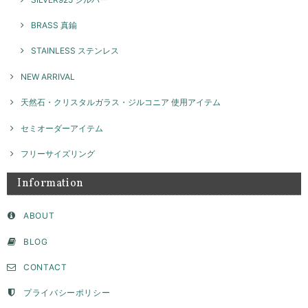
本日お品物受け取りました 思っていた通りの素敵なアクセサリーでし
た！ 大切に沢山使います ありがとうございました！
BRASS 真鍮
このたびはGENAC ROUEをご愛顧いただきありがとうご
STAINLESS ステンレス
ざいました。 お気に召して頂き大変嬉しく思います！たく
さんご愛用いただければ幸いです。 また機会がございまし
NEW ARRIVAL
たらよろしくお願いいたします。
天然石・クリスタルガラス・ジルコニア 使用アイテム
セミオーダーアイテム
ネックレスチャーム ナンバー / silver NP026
2026/04/02
フリーサイズリング
Information
セミオーダー フラットモチーフリング 8ｍｍ / silver 【受注製作】
ABOUT
2026/04/02
BLOG
サイズやデザインなど、色々相談させて頂き、納得して注文することが
CONTACT
できました。たくさんの問い合わせに真摯にご対応頂きとても感謝して
います。ピンキーとして購入しましたが、毎日お守りとして身につけて
います。思っていたより、いい意味でデザイン性が高く主張もあり、と
プライバシーポリシー
ても気に入っています。デザイン上穴ができて、そこに手持ちのチェー