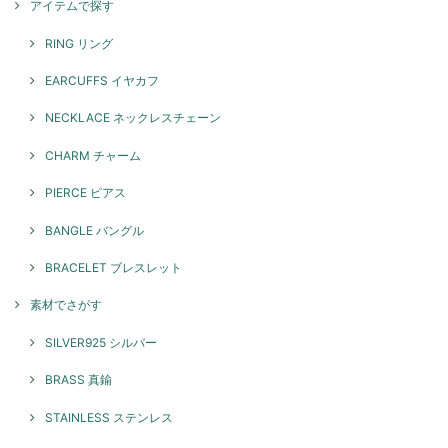
アイテムで探す
ブラック
2026/05/08
RING リング
とてもかわいいです！ 重ね付けにまた他のリングも揃えていきたいで
EARCUFFS イヤカフ
す！
NECKLACE ネックレスチェーン
このたびはGENAC ROUEをご愛顧いただきありがとうご
ざいました。 お気に召して頂き大変嬉しく思います。たく
さんご愛用いただければ幸いです。 色んなコーディネート
CHARM チャーム
で楽しんでいただけるリングですのでぜひ、また機会がご
ざいましたらよろしくお願いいたします。
PIERCE ピアス
BANGLE バングル
スパイラルリング / silver R071
BRACELET ブレスレット
2026/05/08
素材でさがす
本日お品物受け取りました 思っていた通りの素敵なアクセサリーでし
SILVER925 シルバー
た！ 大切に沢山使います ありがとうございました！
BRASS 真鍮
このたびはGENAC ROUEをご愛顧いただきありがとうご
ざいました。 お気に召して頂き大変嬉しく思います！たく
STAINLESS ステンレス
さんご愛用いただければ幸いです。 また機会がございまし
たらよろしくお願いいたします。