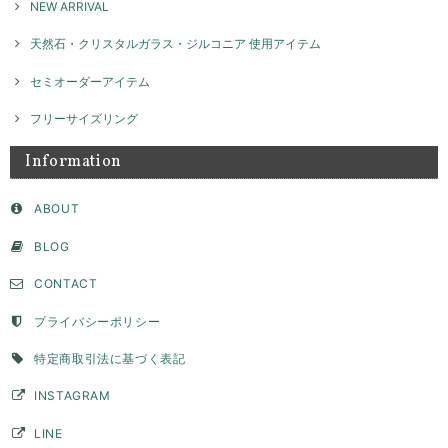
NEW ARRIVAL
天然石・クリスタルガラス・ジルコニア 使用アイテム
ネックレスチャーム ナンバー / silver NP026
セミオーダーアイテム
2026/04/02
フリーサイズリング
Information
セミオーダー フラットモチーフリング 8ｍｍ / silver 【受注製作】
2026/04/02
ABOUT
BLOG
サイズやデザインなど、色々相談させて頂き、納得して注文することが
できました。たくさんの問い合わせに真摯にご対応頂きとても感謝して
CONTACT
います。ピンキーとして購入しましたが、毎日お守りとして身につけて
います。思っていたより、いい意味でデザイン性が高く主張もあり、と
プライバシーポリシー
ても気に入っています。デザイン上穴ができて、そこに手持ちのチェー
ンを通すこともできたので、リングとして使用できない時はペンダント
トップとして身につけようかなと思っています。ずっと購入を検討して
特定商取引法に基づく表記
いた承認でしたが、自分にとって思い入れのある数字を素敵な品物で身
につけることができてとても満足です。購入して本当に良かったです。
INSTAGRAM
このたびはGENAC ROUEをご愛顧いただきありがとうご
LINE
ざいました。 こちらこそ貴重なお時間いただきご連絡あり