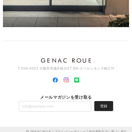
2026/03/11
素敵なデザインでとっても可愛いです♡ これから沢山使って行きますね
♪
このたびはGENAC ROUEをご愛顧いただきありがとうご
ざいました。 たくさんご愛用いただければ幸いです。 お
手持ちのアイテムと色んなコーディネート楽しんでくださ
い。また機会がございましたらよろしくお願いいたしま
す。ありがとうございました。
〒556-0022 大阪市浪速区桜川3丁目6-3 ベルシモンズ桜川1F
スワッグイヤカフ LSバーティカル / brass C129
2026/03/11
メールマガジンを受け取る
とっても素敵なイヤカフです。 とても気に入って使ってます🎵 素敵な
デザインが沢山あるので、 少しづつ集めて行こうと思ってます！ 宜し
登録
くお願いします(*^^*)
このたびはGENAC ROUEをご愛顧いただきありがとうご
ざいました。お気に召して頂き大変嬉しく思います。色ん
なデザインやアイテムがございますのでお気に入りを見つ
GENAC ROUE |
プライバシーポリシー
|
特定商取引法に基づく表記