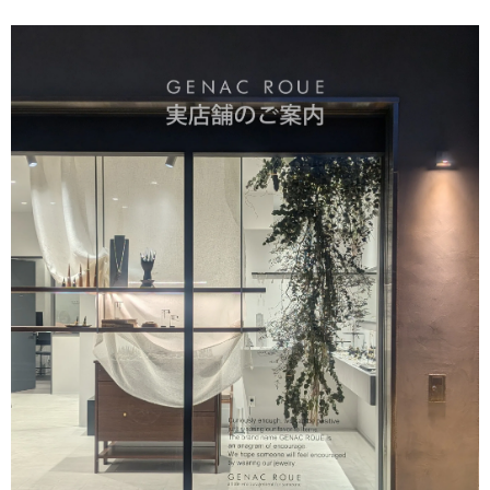
がとうございました。 毎日ご愛用いただいているとの事、
大変嬉しく思います。お手元のリングは目に入るのでテン
ションアップしますよね。ピンキーリングでしたら他のア
クセサリーとコーディネートして頂いてもさり気なくワン
ポイントで楽しんでいただけます。お手持ちのアイテムと
色んなコーディネート楽しんでください。長くご愛用いた
だければ幸いです。 また機会がございましたらよろしくお
願いいたします。
バーチャームリング / silver R075
2026/03/28
デザインが素敵で、また丁寧に対応頂きました。
このたびはGENAC ROUEをご愛顧いただきありがとうご
ざいました。 お気に召して頂き大変嬉しく思います。 ま
た機会がございましたらよろしくお願いいたします。 あり
がとうございました。
アソートチャームリング / silver×brass R061