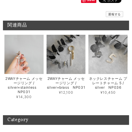
をプラス出来たり、ワンポイントでお手持ちのアイテムと
色んなコーディネートを楽しんで頂けます。ぜひ、次回は
リングをお試しくださいませ。また、何かございましたら
通報する
お気軽にお問い合わせください。
関連商品
メッセージバングル / silver B018
2026/06/10
期待通りのお品でとてもうれしいです 先月このシリーズのリングを横浜
で購入してとても気に入ったのでバングルも欲しくなりました 次回横浜
POP UPまで待てないのでこちらで購入出来て よかったです 孫がいる年
齢ですが、このリング＆バングルを身に付けて かっこいいBABA目指し
2WAYチャーム メッセ
2WAYチャーム メッセ
ネックレスチャーム プ
ます！
ージリング /
ージリング /
レートチャーム 5 /
silver×stainless
silver×brass NP031
silver NP036
NP031
お気に召して頂き大変嬉しく思います。 横浜のイベントご
¥12,100
¥10,450
¥14,300
来店もありがとうございました。 素敵な組み合わせでたく
さん楽しんでご愛用いただければ幸いです！ また機会がご
ざいましたらよろしくお願いいたします。
Category
テトラゴナリング / silver R046