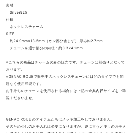
素材
Silver925
仕様
ネックレスチャーム
SIZE
約24.9mm×13.5mm（カン部分含まず） 厚み約2.7mm
チェーンを通す部分の内径：約3.3×4.1mm
※こちらの商品はチャームのみの販売です。チェーンは別売りとなって
おります。
※GENAC ROUEで販売中のネックレスチェーンにはどのタイプでも問
題なく使用可能です。
お手持ちのチェーンを使用される場合には上記の金具内径サイズをご確
認くださいませ。
GENAC ROUE のアイテムたちはメッキ加工をしておりません。
そのため少しのお手入れは必要になりますが、逆に言うと少しのお手入