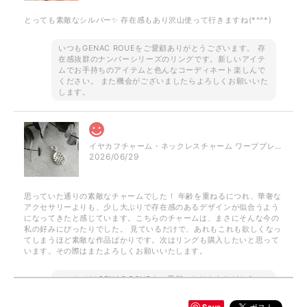
とっても素敵なシルバー✨ 存在感もあり沢山使って行きますね(*^^*)
いつもGENAC ROUEをご愛顧ありがとうございます。 存
在感抜群のナンバーシリーズのリングです。新しいアイテ
ムでお手持ちのアイテムと色んなコーディネート楽しんで
ください。 また機会がございましたらよろしくお願いいた
します。
イヤカフチャーム・ネックレスチャーム ワーププレート / silver NP023 P050
2026/06/29
思っていた通りの素敵なチャームでした！ 年齢を重ねるにつれ、華奢な
アクセサリーよりも、少し大ぶりで存在感のあるデザインが似合うよう
になってきたと感じています。こちらのチャームは、まさにそんな今の
私の好みにぴったりでした。 見ているだけで、あれもこれも欲しくなっ
てしまうほど素敵な作品ばかりです。次はリングも購入したいと思って
います。その際はまたよろしくお願いいたします。
このたびはGENAC ROUEをご愛顧いただきありがとうご
ざいました。 お気に召して頂き大変嬉しく思います。
GENAC ROUEでは自分好みに重ね付けしてボリューム感
Save