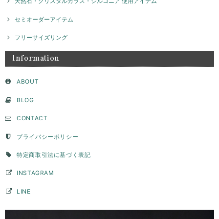
天然石・クリスタルガラス・ジルコニア 使用アイテム
セミオーダーアイテム
ネックレスチャーム ナンバー / silver NP026
2026/04/02
フリーサイズリング
Information
セミオーダー フラットモチーフリング 8ｍｍ / silver 【受注製作】
ABOUT
2026/04/02
BLOG
サイズやデザインなど、色々相談させて頂き、納得して注文することが
CONTACT
できました。たくさんの問い合わせに真摯にご対応頂きとても感謝して
います。ピンキーとして購入しましたが、毎日お守りとして身につけて
います。思っていたより、いい意味でデザイン性が高く主張もあり、と
プライバシーポリシー
ても気に入っています。デザイン上穴ができて、そこに手持ちのチェー
ンを通すこともできたので、リングとして使用できない時はペンダント
特定商取引法に基づく表記
トップとして身につけようかなと思っています。ずっと購入を検討して
いた承認でしたが、自分にとって思い入れのある数字を素敵な品物で身
INSTAGRAM
につけることができてとても満足です。購入して本当に良かったです。
LINE
このたびはGENAC ROUEをご愛顧いただきありがとうご
ざいました。 こちらこそ貴重なお時間いただきご連絡あり
がとうございました。 毎日ご愛用いただいているとの事、
大変嬉しく思います。お手元のリングは目に入るのでテン