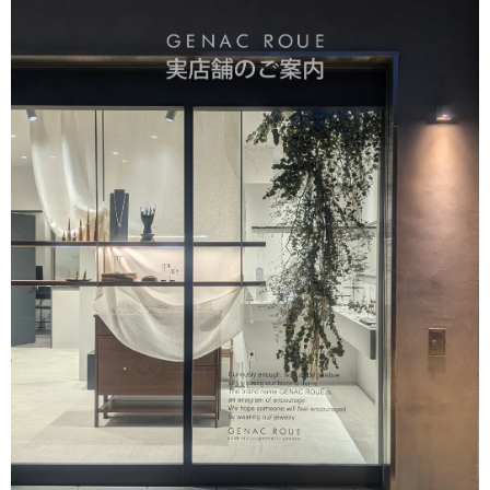
ションアップしますよね。ピンキーリングでしたら他のア
クセサリーとコーディネートして頂いてもさり気なくワン
ポイントで楽しんでいただけます。お手持ちのアイテムと
色んなコーディネート楽しんでください。長くご愛用いた
だければ幸いです。 また機会がございましたらよろしくお
願いいたします。
バーチャームリング / silver R075
2026/03/28
デザインが素敵で、また丁寧に対応頂きました。
このたびはGENAC ROUEをご愛顧いただきありがとうご
ざいました。 お気に召して頂き大変嬉しく思います。 ま
た機会がございましたらよろしくお願いいたします。 あり
がとうございました。
アソートチャームリング / silver×brass R061
2026/03/11