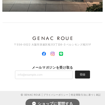
素敵なデザインでとっても可愛いです♡ これから沢山使って行きますね
♪
このたびはGENAC ROUEをご愛顧いただきありがとうご
ざいました。 たくさんご愛用いただければ幸いです。 お
手持ちのアイテムと色んなコーディネート楽しんでくださ
い。また機会がございましたらよろしくお願いいたしま
す。ありがとうございました。
〒556-0022 大阪市浪速区桜川3丁目6-3 ベルシモンズ桜川1F
スワッグイヤカフ LSバーティカル / brass C129
2026/03/11
メールマガジンを受け取る
とっても素敵なイヤカフです。 とても気に入って使ってます🎵 素敵な
登録
デザインが沢山あるので、 少しづつ集めて行こうと思ってます！ 宜し
くお願いします(*^^*)
このたびはGENAC ROUEをご愛顧いただきありがとうご
ざいました。お気に召して頂き大変嬉しく思います。色ん
GENAC ROUE |
プライバシーポリシー
|
特定商取引法に基づく表記
なデザインやアイテムがございますのでお気に入りを見つ
けていただけましたら幸いです。こちらこそ、これからも
ショップに質問する