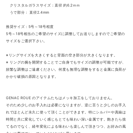
クリスタルガラスサイズ：直径 約6.2ｍｍ
うで部分： 直径2.4mm
推奨サイズ：5号～18号程度
5号～18号相当のご希望のサイズに調整してお送りしますのでご希望の
サイズをご選択下さい。
※リングサイズを大きくすると背面の空き部分が大きくなります。
※ リングの腕を開閉することでご自身でもサイズの調整が可能ですが、
頻繁な調整はご遠慮ください。何度も無理な調整をすると金属に負荷が
かかり破損の原因となります。
GENAC ROUE のアイテムたちはメッキ加工をしておりません。
そのため少しのお手入れは必要になりますが、逆に言うと少しのお手入
れでほとんど永久に使って頂くことができます。特にシルバーや真鍮は
時間と共に変化していく感じもとても味わい深い金属です。飽きたら捨
てるのでなく、経年変化による味わいも楽しんで頂きつつ、お好みの風