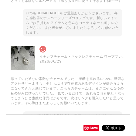
とっても素敵なシルバー✨ 存在感もあり沢山使って行きますね(*^^*)
いつもGENAC ROUEをご愛顧ありがとうございます。 存
在感抜群のナンバーシリーズのリングです。新しいアイテ
ムでお手持ちのアイテムと色んなコーディネート楽しんで
ください。 また機会がございましたらよろしくお願いいた
します。
イヤカフチャーム・ネックレスチャーム ワーププレート / silver NP023 P050
2026/06/29
思っていた通りの素敵なチャームでした！ 年齢を重ねるにつれ、華奢な
アクセサリーよりも、少し大ぶりで存在感のあるデザインが似合うよう
になってきたと感じています。こちらのチャームは、まさにそんな今の
私の好みにぴったりでした。 見ているだけで、あれもこれも欲しくなっ
てしまうほど素敵な作品ばかりです。次はリングも購入したいと思って
います。その際はまたよろしくお願いいたします。
このたびはGENAC ROUEをご愛顧いただきありがとうご
ざいました。 お気に召して頂き大変嬉しく思います。
GENAC ROUEでは自分好みに重ね付けしてボリューム感
Save
をプラス出来たり、ワンポイントでお手持ちのアイテムと
色んなコーディネートを楽しんで頂けます。ぜひ、次回は