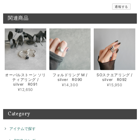
リングをお試しくださいませ。また、何かございましたら
通報する
お気軽にお問い合わせください。
関連商品
メッセージバングル / silver B018
2026/06/10
期待通りのお品でとてもうれしいです 先月このシリーズのリングを横浜
で購入してとても気に入ったのでバングルも欲しくなりました 次回横浜
POP UPまで待てないのでこちらで購入出来て よかったです 孫がいる年
齢ですが、このリング＆バングルを身に付けて かっこいいBABA目指し
オーバルストーン ソリ
フォルドリング M /
SOスクエアリング /
ます！
ティアリング /
silver R090
silver R092
silver R091
¥14,300
¥15,950
お気に召して頂き大変嬉しく思います。 横浜のイベントご
¥12,650
来店もありがとうございました。 素敵な組み合わせでたく
さん楽しんでご愛用いただければ幸いです！ また機会がご
ざいましたらよろしくお願いいたします。
Category
アイテムで探す
テトラゴナリング / silver R046
ブラック
2026/05/08