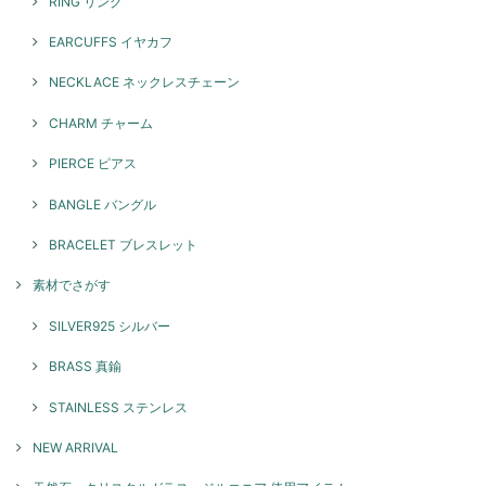
RING リング
とてもかわいいです！ 重ね付けにまた他のリングも揃えていきたいで
EARCUFFS イヤカフ
す！
NECKLACE ネックレスチェーン
このたびはGENAC ROUEをご愛顧いただきありがとうご
ざいました。 お気に召して頂き大変嬉しく思います。たく
CHARM チャーム
さんご愛用いただければ幸いです。 色んなコーディネート
で楽しんでいただけるリングですのでぜひ、また機会がご
PIERCE ピアス
ざいましたらよろしくお願いいたします。
BANGLE バングル
BRACELET ブレスレット
スパイラルリング / silver R071
2026/05/08
素材でさがす
SILVER925 シルバー
本日お品物受け取りました 思っていた通りの素敵なアクセサリーでし
た！ 大切に沢山使います ありがとうございました！
BRASS 真鍮
このたびはGENAC ROUEをご愛顧いただきありがとうご
STAINLESS ステンレス
ざいました。 お気に召して頂き大変嬉しく思います！たく
さんご愛用いただければ幸いです。 また機会がございまし
NEW ARRIVAL
たらよろしくお願いいたします。