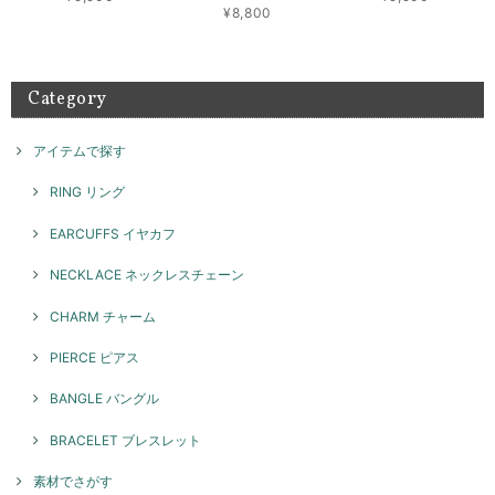
お気に召して頂き大変嬉しく思います。 横浜のイベントご
¥8,800
来店もありがとうございました。 素敵な組み合わせでたく
さん楽しんでご愛用いただければ幸いです！ また機会がご
ざいましたらよろしくお願いいたします。
Category
アイテムで探す
テトラゴナリング / silver R046
ブラック
2026/05/08
RING リング
とてもかわいいです！ 重ね付けにまた他のリングも揃えていきたいで
EARCUFFS イヤカフ
す！
NECKLACE ネックレスチェーン
このたびはGENAC ROUEをご愛顧いただきありがとうご
ざいました。 お気に召して頂き大変嬉しく思います。たく
CHARM チャーム
さんご愛用いただければ幸いです。 色んなコーディネート
で楽しんでいただけるリングですのでぜひ、また機会がご
PIERCE ピアス
ざいましたらよろしくお願いいたします。
BANGLE バングル
BRACELET ブレスレット
スパイラルリング / silver R071
2026/05/08
素材でさがす