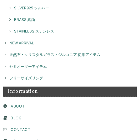
SILVER925 シルバー
本日お品物受け取りました 思っていた通りの素敵なアクセサリーでし
た！ 大切に沢山使います ありがとうございました！
BRASS 真鍮
このたびはGENAC ROUEをご愛顧いただきありがとうご
STAINLESS ステンレス
ざいました。 お気に召して頂き大変嬉しく思います！たく
さんご愛用いただければ幸いです。 また機会がございまし
NEW ARRIVAL
たらよろしくお願いいたします。
天然石・クリスタルガラス・ジルコニア 使用アイテム
セミオーダーアイテム
ネックレスチャーム ナンバー / silver NP026
2026/04/02
フリーサイズリング
Information
セミオーダー フラットモチーフリング 8ｍｍ / silver 【受注製作】
ABOUT
2026/04/02
BLOG
サイズやデザインなど、色々相談させて頂き、納得して注文することが
CONTACT
できました。たくさんの問い合わせに真摯にご対応頂きとても感謝して
います。ピンキーとして購入しましたが、毎日お守りとして身につけて