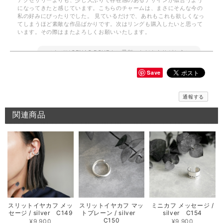
アクセサリーよりも、少し大ぶりで存在感のあるデザインが似合うよう
になってきたと感じています。こちらのチャームは、まさにそんな今の
私の好みにぴったりでした。 見ているだけで、あれもこれも欲しくなっ
てしまうほど素敵な作品ばかりです。次はリングも購入したいと思って
います。その際はまたよろしくお願いいたします。
このたびはGENAC ROUEをご愛顧いただきありがとうご
ざいました。 お気に召して頂き大変嬉しく思います。
GENAC ROUEでは自分好みに重ね付けしてボリューム感
Save
をプラス出来たり、ワンポイントでお手持ちのアイテムと
色んなコーディネートを楽しんで頂けます。ぜひ、次回は
リングをお試しくださいませ。また、何かございましたら
通報する
お気軽にお問い合わせください。
関連商品
メッセージバングル / silver B018
2026/06/10
期待通りのお品でとてもうれしいです 先月このシリーズのリングを横浜
で購入してとても気に入ったのでバングルも欲しくなりました 次回横浜
POP UPまで待てないのでこちらで購入出来て よかったです 孫がいる年
齢ですが、このリング＆バングルを身に付けて かっこいいBABA目指し
スリットイヤカフ メッ
スリットイヤカフ マッ
ミニカフ メッセージ /
ます！
セージ / silver C149
トプレーン / silver
silver C154
C150
¥9,900
¥9,900