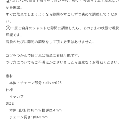
②つけたい位置まで滑らせて頂いたら、軽く引っ張ってみて取れない
かを確認。
すぐに取れてしまうようなら隙間をすこしずつ狭めて調整してくださ
い。
③一度ご自身のジャストな隙間に調整したら、そのままの状態で着脱
可能です。
着脱のたびに隙間の調整をして頂く必要はありません。
コツをつかんで頂ければ簡単に着脱可能です。
つけ方についてもご不明点がございましたら遠慮なくお尋ねください。
素材
本体・チェーン部分：silver925
仕様
イヤカフ
SIZE
本体: 直径 約18mm 幅 約2.4mm
チェーン長さ: 約43mm