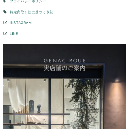
います。思っていたより、いい意味でデザイン性が高く主張もあり、と
プライバシーポリシー
ても気に入っています。デザイン上穴ができて、そこに手持ちのチェー
ンを通すこともできたので、リングとして使用できない時はペンダント
特定商取引法に基づく表記
トップとして身につけようかなと思っています。ずっと購入を検討して
いた承認でしたが、自分にとって思い入れのある数字を素敵な品物で身
INSTAGRAM
につけることができてとても満足です。購入して本当に良かったです。
LINE
このたびはGENAC ROUEをご愛顧いただきありがとうご
ざいました。 こちらこそ貴重なお時間いただきご連絡あり
がとうございました。 毎日ご愛用いただいているとの事、
大変嬉しく思います。お手元のリングは目に入るのでテン
ションアップしますよね。ピンキーリングでしたら他のア
クセサリーとコーディネートして頂いてもさり気なくワン
ポイントで楽しんでいただけます。お手持ちのアイテムと
色んなコーディネート楽しんでください。長くご愛用いた
だければ幸いです。 また機会がございましたらよろしくお
願いいたします。
バーチャームリング / silver R075
2026/03/28
デザインが素敵で、また丁寧に対応頂きました。