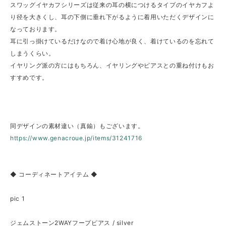
スワッグイヤカフシリーズは従来の耳の横につけるタイプのイヤカフよ
り径を大きくし、耳の下側に垂れ下がるように着用いただくデザインに
なっております。
耳に引っ掛けているだけなので着け心地が良く、着けているのを忘れて
しまうくらい。
イヤリング派の方にはもちろん、イヤリングやピアスとの重ね付けもお
すすめです。
同デザインの素材違い（真鍮）もございます。
https://www.genacroue.jp/items/31241716
◆ コーディネートアイテム ◆
pic 1
ジェムストーン2WAYフープピアス / silver