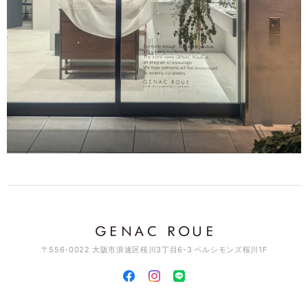
このたびはGENAC ROUEをご愛顧いただきありがとうご
ざいました。 お気に召して頂き大変嬉しく思います。 ま
た機会がございましたらよろしくお願いいたします。 あり
がとうございました。
アソートチャームリング / silver×brass R061
2026/03/11
素敵なデザインでとっても可愛いです♡ これから沢山使って行きますね
♪
このたびはGENAC ROUEをご愛顧いただきありがとうご
ざいました。 たくさんご愛用いただければ幸いです。 お
手持ちのアイテムと色んなコーディネート楽しんでくださ
い。また機会がございましたらよろしくお願いいたしま
す。ありがとうございました。
〒556-0022 大阪市浪速区桜川3丁目6-3 ベルシモンズ桜川1F
スワッグイヤカフ LSバーティカル / brass C129
2026/03/11