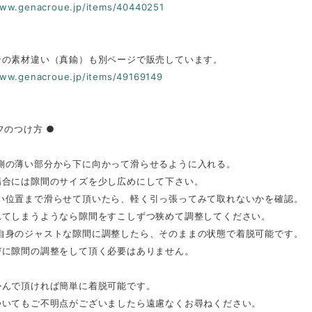
www.genacroue.jp/items/40440251
ンの素材違い（真鍮）も別ページで販売しています。
www.genacroue.jp/items/49169149
フのつけ方 ●
側の薄い部分から下に向かって滑らせるように入れる。
場合には隙間のサイズを少し広めにして下さい。
い位置まで滑らせて頂いたら、軽く引っ張ってみて取れないかを確認。
れてしまうようなら隙間をすこしずつ狭めて調整してください。
自身のジャストな隙間に調整したら、そのままの状態で着脱可能です。
びに隙間の調整をして頂く必要はありません。
かんで頂ければ簡単に着脱可能です。
ついてもご不明点がございましたら遠慮なくお尋ねください。