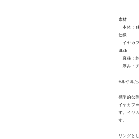
素材
本体：sil
仕様
イヤカ
SIZE
直径：約1
厚み：チェ
※耳や耳
標準的な隙
イヤカフ
す。イヤ
す。
リングとし