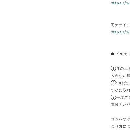
https://
同デザイ
https://
● イヤカ
①耳の上
入らない
②つけた
すぐに取
③一度ご
着脱のた
コツをつ
つけ方に