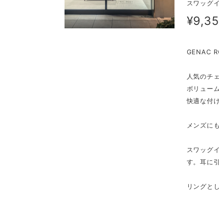
スワッグイヤ
¥9,3
GENAC
人気のチ
ボリュー
快適な付
メンズに
スワッグ
す。耳に
リングと