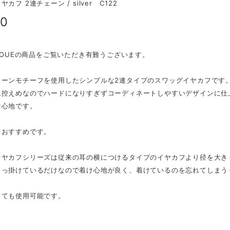
カフ 2連チェーン / silver C122
50
 ROUEの商品をご覧いただき有難うございます。
ェーンモチーフを使用したシンプルな2連タイプのスワッグイヤカフです
ム控えめなのでハードになりすぎずコーディネートしやすいデザインに仕
け心地です。
もおすすめです。
イヤカフシリーズは従来の耳の横につけるタイプのイヤカフより径を大き
引っ掛けているだけなので着け心地が良く、着けているのを忘れてしまう
しても使用可能です。