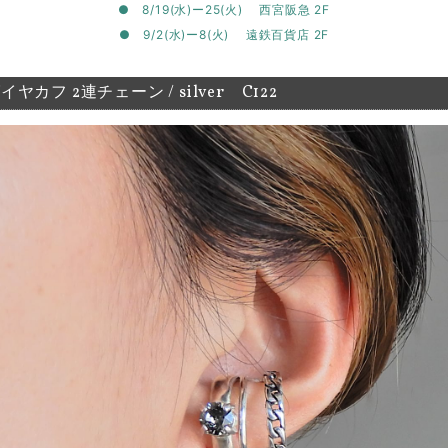
● 8/19(水)ー25(火) 西宮阪急 2F
● 9/2(水)ー8(火) 遠鉄百貨店 2F
ヤカフ 2連チェーン / silver C122