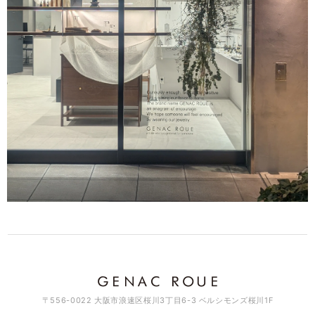
デザインが素敵で、また丁寧に対応頂きました。
このたびはGENAC ROUEをご愛顧いただきありがとうご
ざいました。 お気に召して頂き大変嬉しく思います。 ま
た機会がございましたらよろしくお願いいたします。 あり
がとうございました。
アソートチャームリング / silver×brass R061
2026/03/11
素敵なデザインでとっても可愛いです♡ これから沢山使って行きますね
♪
このたびはGENAC ROUEをご愛顧いただきありがとうご
ざいました。 たくさんご愛用いただければ幸いです。 お
手持ちのアイテムと色んなコーディネート楽しんでくださ
い。また機会がございましたらよろしくお願いいたしま
す。ありがとうございました。
〒556-0022 大阪市浪速区桜川3丁目6-3 ベルシモンズ桜川1F