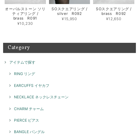
POP UPまで待てないのでこちらで購入出来て よかったです 孫がいる年
齢ですが、このリング＆バングルを身に付けて かっこいいBABA目指し
オーバルストーン ソリ
SOスクエアリング /
SOスクエアリング /
ます！
ティアリング /
silver R092
brass R092
brass R091
¥15,950
¥12,650
お気に召して頂き大変嬉しく思います。 横浜のイベントご
¥10,230
来店もありがとうございました。 素敵な組み合わせでたく
さん楽しんでご愛用いただければ幸いです！ また機会がご
ざいましたらよろしくお願いいたします。
Category
アイテムで探す
テトラゴナリング / silver R046
ブラック
2026/05/08
RING リング
とてもかわいいです！ 重ね付けにまた他のリングも揃えていきたいで
EARCUFFS イヤカフ
す！
NECKLACE ネックレスチェーン
このたびはGENAC ROUEをご愛顧いただきありがとうご
ざいました。 お気に召して頂き大変嬉しく思います。たく
CHARM チャーム
さんご愛用いただければ幸いです。 色んなコーディネート
で楽しんでいただけるリングですのでぜひ、また機会がご
PIERCE ピアス
ざいましたらよろしくお願いいたします。
BANGLE バングル