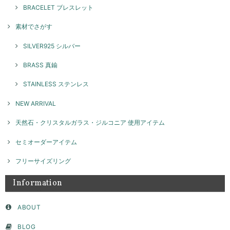
BRACELET ブレスレット
スパイラルリング / silver R071
2026/05/08
素材でさがす
SILVER925 シルバー
本日お品物受け取りました 思っていた通りの素敵なアクセサリーでし
た！ 大切に沢山使います ありがとうございました！
BRASS 真鍮
このたびはGENAC ROUEをご愛顧いただきありがとうご
STAINLESS ステンレス
ざいました。 お気に召して頂き大変嬉しく思います！たく
さんご愛用いただければ幸いです。 また機会がございまし
NEW ARRIVAL
たらよろしくお願いいたします。
天然石・クリスタルガラス・ジルコニア 使用アイテム
セミオーダーアイテム
ネックレスチャーム ナンバー / silver NP026
2026/04/02
フリーサイズリング
Information
セミオーダー フラットモチーフリング 8ｍｍ / silver 【受注製作】
ABOUT
2026/04/02
BLOG