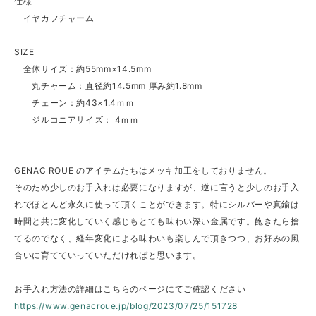
仕様
イヤカフチャーム
SIZE
全体サイズ：約55mm×14.5mm
丸チャーム：直径約14.5mm 厚み約1.8mm
チェーン：約43×1.4ｍｍ
ジルコニアサイズ： 4ｍｍ
GENAC ROUE のアイテムたちはメッキ加工をしておりません。
そのため少しのお手入れは必要になりますが、逆に言うと少しのお手入
れでほとんど永久に使って頂くことができます。特にシルバーや真鍮は
時間と共に変化していく感じもとても味わい深い金属です。飽きたら捨
てるのでなく、経年変化による味わいも楽しんで頂きつつ、お好みの風
合いに育てていっていただければと思います。
お手入れ方法の詳細はこちらのページにてご確認ください
https://www.genacroue.jp/blog/2023/07/25/151728