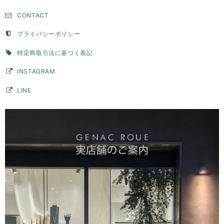
サイズやデザインなど、色々相談させて頂き、納得して注文することが
CONTACT
できました。たくさんの問い合わせに真摯にご対応頂きとても感謝して
います。ピンキーとして購入しましたが、毎日お守りとして身につけて
います。思っていたより、いい意味でデザイン性が高く主張もあり、と
プライバシーポリシー
ても気に入っています。デザイン上穴ができて、そこに手持ちのチェー
ンを通すこともできたので、リングとして使用できない時はペンダント
特定商取引法に基づく表記
トップとして身につけようかなと思っています。ずっと購入を検討して
いた承認でしたが、自分にとって思い入れのある数字を素敵な品物で身
INSTAGRAM
につけることができてとても満足です。購入して本当に良かったです。
LINE
このたびはGENAC ROUEをご愛顧いただきありがとうご
ざいました。 こちらこそ貴重なお時間いただきご連絡あり
がとうございました。 毎日ご愛用いただいているとの事、
大変嬉しく思います。お手元のリングは目に入るのでテン
ションアップしますよね。ピンキーリングでしたら他のア
クセサリーとコーディネートして頂いてもさり気なくワン
ポイントで楽しんでいただけます。お手持ちのアイテムと
色んなコーディネート楽しんでください。長くご愛用いた
だければ幸いです。 また機会がございましたらよろしくお
願いいたします。
バーチャームリング / silver R075
2026/03/28