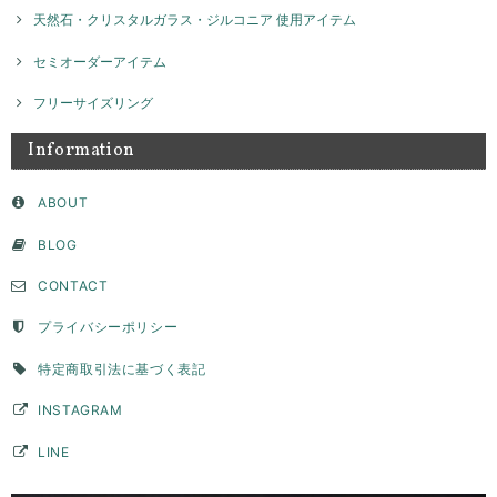
天然石・クリスタルガラス・ジルコニア 使用アイテム
セミオーダーアイテム
ネックレスチャーム ナンバー / silver NP026
2026/04/02
フリーサイズリング
Information
セミオーダー フラットモチーフリング 8ｍｍ / silver 【受注製作】
ABOUT
2026/04/02
BLOG
サイズやデザインなど、色々相談させて頂き、納得して注文することが
CONTACT
できました。たくさんの問い合わせに真摯にご対応頂きとても感謝して
います。ピンキーとして購入しましたが、毎日お守りとして身につけて
います。思っていたより、いい意味でデザイン性が高く主張もあり、と
プライバシーポリシー
ても気に入っています。デザイン上穴ができて、そこに手持ちのチェー
ンを通すこともできたので、リングとして使用できない時はペンダント
特定商取引法に基づく表記
トップとして身につけようかなと思っています。ずっと購入を検討して
いた承認でしたが、自分にとって思い入れのある数字を素敵な品物で身
INSTAGRAM
につけることができてとても満足です。購入して本当に良かったです。
LINE
このたびはGENAC ROUEをご愛顧いただきありがとうご
ざいました。 こちらこそ貴重なお時間いただきご連絡あり
がとうございました。 毎日ご愛用いただいているとの事、