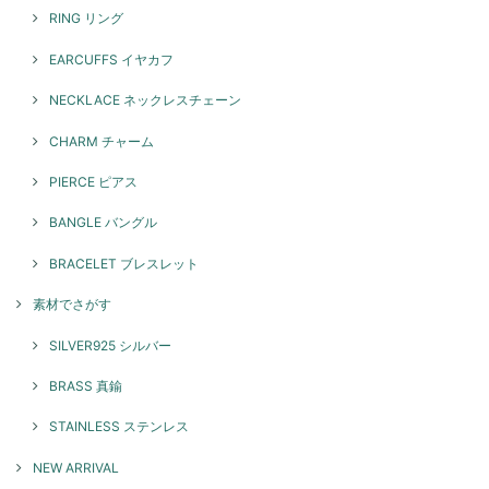
2026/05/08
RING リング
とてもかわいいです！ 重ね付けにまた他のリングも揃えていきたいで
EARCUFFS イヤカフ
す！
NECKLACE ネックレスチェーン
このたびはGENAC ROUEをご愛顧いただきありがとうご
ざいました。 お気に召して頂き大変嬉しく思います。たく
CHARM チャーム
さんご愛用いただければ幸いです。 色んなコーディネート
で楽しんでいただけるリングですのでぜひ、また機会がご
PIERCE ピアス
ざいましたらよろしくお願いいたします。
BANGLE バングル
BRACELET ブレスレット
スパイラルリング / silver R071
2026/05/08
素材でさがす
SILVER925 シルバー
本日お品物受け取りました 思っていた通りの素敵なアクセサリーでし
た！ 大切に沢山使います ありがとうございました！
BRASS 真鍮
このたびはGENAC ROUEをご愛顧いただきありがとうご
STAINLESS ステンレス
ざいました。 お気に召して頂き大変嬉しく思います！たく
さんご愛用いただければ幸いです。 また機会がございまし
NEW ARRIVAL
たらよろしくお願いいたします。