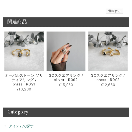
色んなコーディネートを楽しんで頂けます。ぜひ、次回は
リングをお試しくださいませ。また、何かございましたら
通報する
お気軽にお問い合わせください。
関連商品
メッセージバングル / silver B018
2026/06/10
期待通りのお品でとてもうれしいです 先月このシリーズのリングを横浜
で購入してとても気に入ったのでバングルも欲しくなりました 次回横浜
POP UPまで待てないのでこちらで購入出来て よかったです 孫がいる年
齢ですが、このリング＆バングルを身に付けて かっこいいBABA目指し
オーバルストーン ソリ
SOスクエアリング /
SOスクエアリング /
ます！
ティアリング /
silver R092
brass R092
brass R091
¥15,950
¥12,650
お気に召して頂き大変嬉しく思います。 横浜のイベントご
¥10,230
来店もありがとうございました。 素敵な組み合わせでたく
さん楽しんでご愛用いただければ幸いです！ また機会がご
ざいましたらよろしくお願いいたします。
Category
アイテムで探す
テトラゴナリング / silver R046
ブラック