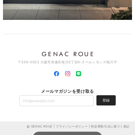
素敵なデザインでとっても可愛いです♡ これから沢山使って行きますね
♪
このたびはGENAC ROUEをご愛顧いただきありがとうご
ざいました。 たくさんご愛用いただければ幸いです。 お
手持ちのアイテムと色んなコーディネート楽しんでくださ
い。また機会がございましたらよろしくお願いいたしま
す。ありがとうございました。
〒556-0022 大阪市浪速区桜川3丁目6-3 ベルシモンズ桜川1F
スワッグイヤカフ LSバーティカル / brass C129
2026/03/11
メールマガジンを受け取る
とっても素敵なイヤカフです。 とても気に入って使ってます🎵 素敵な
登録
デザインが沢山あるので、 少しづつ集めて行こうと思ってます！ 宜し
くお願いします(*^^*)
このたびはGENAC ROUEをご愛顧いただきありがとうご
ざいました。お気に召して頂き大変嬉しく思います。色ん
GENAC ROUE |
プライバシーポリシー
|
特定商取引法に基づく表記
なデザインやアイテムがございますのでお気に入りを見つ