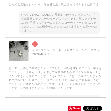
とっても素敵なシルバー✨ 存在感もあり沢山使って行きますね(*^^*)
いつもGENAC ROUEをご愛顧ありがとうございます。 存
在感抜群のナンバーシリーズのリングです。新しいアイテ
ムでお手持ちのアイテムと色んなコーディネート楽しんで
ください。 また機会がございましたらよろしくお願いいた
します。
イヤカフチャーム・ネックレスチャーム ワーププレート / silver NP023 P050
2026/06/29
思っていた通りの素敵なチャームでした！ 年齢を重ねるにつれ、華奢な
アクセサリーよりも、少し大ぶりで存在感のあるデザインが似合うよう
になってきたと感じています。こちらのチャームは、まさにそんな今の
私の好みにぴったりでした。 見ているだけで、あれもこれも欲しくなっ
てしまうほど素敵な作品ばかりです。次はリングも購入したいと思って
います。その際はまたよろしくお願いいたします。
このたびはGENAC ROUEをご愛顧いただきありがとうご
ざいました。 お気に召して頂き大変嬉しく思います。
GENAC ROUEでは自分好みに重ね付けしてボリューム感
Save
をプラス出来たり、ワンポイントでお手持ちのアイテムと