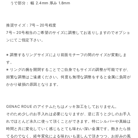
うで部分： 幅 2.4mm 厚み 1.8mm
推奨サイズ：7号～20号程度
7号～20号相当のご希望のサイズに調整してお送りしますのでオプショ
ンにてご指定下さい。
※ 調整するリングサイズにより前面モチーフの間のサイズが変動しま
す。
※ リングの腕を開閉することでご自身でもサイズの調整が可能ですが、
頻繁な調整はご遠慮ください。何度も無理な調整をすると金属に負荷が
かかり破損の原因となります。
GENAC ROUE のアイテムたちはメッキ加工をしておりません。
そのため少しのお手入れは必要になりますが、逆に言うと少しのお手入
れでほとんど永久に使って頂くことができます。特にシルバーや真鍮は
時間と共に変化していく感じもとても味わい深い金属です。飽きたら捨
てるのでなく、経年変化による味わいも楽しんで頂きつつ、お好みの風