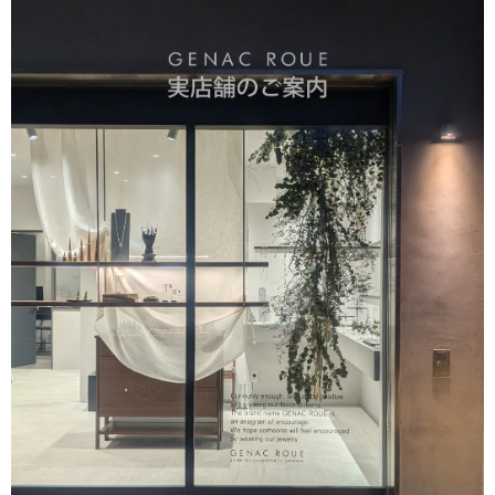
大変嬉しく思います。お手元のリングは目に入るのでテン
ションアップしますよね。ピンキーリングでしたら他のア
クセサリーとコーディネートして頂いてもさり気なくワン
ポイントで楽しんでいただけます。お手持ちのアイテムと
色んなコーディネート楽しんでください。長くご愛用いた
だければ幸いです。 また機会がございましたらよろしくお
願いいたします。
バーチャームリング / silver R075
2026/03/28
デザインが素敵で、また丁寧に対応頂きました。
このたびはGENAC ROUEをご愛顧いただきありがとうご
ざいました。 お気に召して頂き大変嬉しく思います。 ま
た機会がございましたらよろしくお願いいたします。 あり
がとうございました。
アソートチャームリング / silver×brass R061
2026/03/11