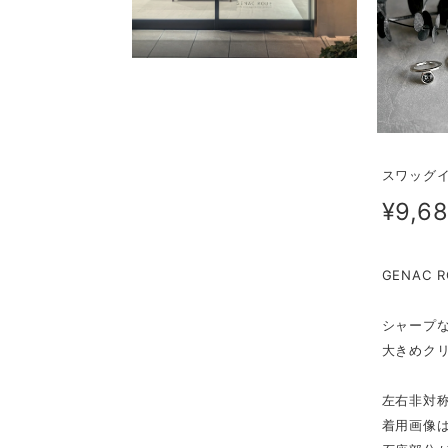
スワッグイヤ
¥9,6
GENAC
シャープ
大きめク
左右非対
着用画像は