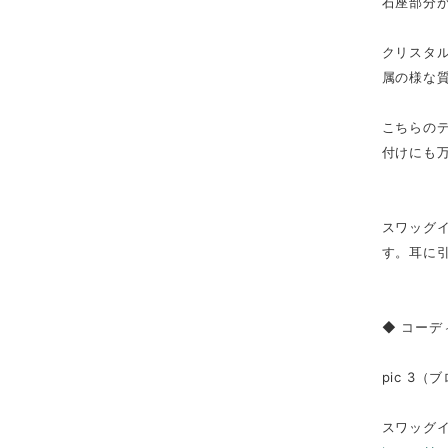
石座部分
クリスタ
属の様な
こちらの
付けにも
スワッグ
す。耳に
◆ コーデ
pic 3
スワッグイヤ