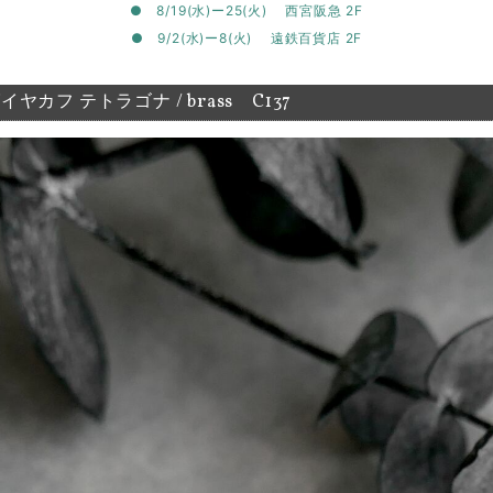
● 8/19(水)ー25(火) 西宮阪急 2F
● 9/2(水)ー8(火) 遠鉄百貨店 2F
ヤカフ テトラゴナ / brass C137