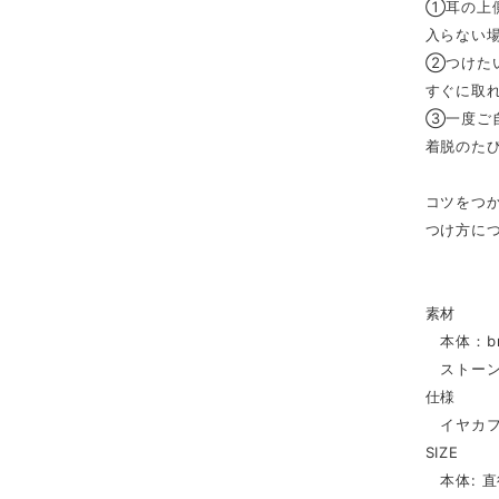
①耳の上
入らない
②つけた
すぐに取
③一度ご
着脱のた
コツをつ
つけ方に
素材
本体：bra
ストーン
仕様
イヤカフ
SIZE
本体: 直