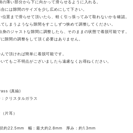
側の薄い部分から下に向かって滑らせるように入れる。
場合には隙間のサイズを少し広めにして下さい。
い位置まで滑らせて頂いたら、軽く引っ張ってみて取れないかを確認。
れてしまうようなら隙間をすこしずつ狭めて調整してください。
自身のジャストな隙間に調整したら、そのままの状態で着脱可能です。
びに隙間の調整をして頂く必要はありません。
かんで頂ければ簡単に着脱可能です。
ついてもご不明点がございましたら遠慮なくお尋ねください。
ss (真鍮)
：クリスタルガラス
（片耳）
径約22.5mm 幅：最大約2.8mm 厚み：約1.3mm