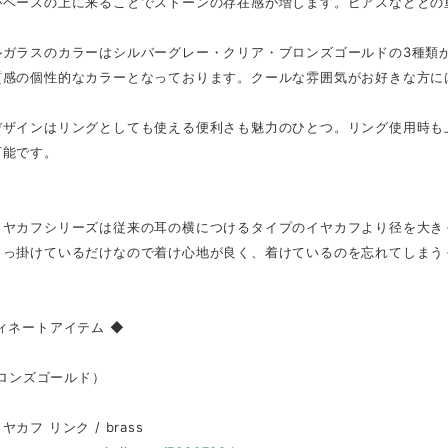
がベースの上に来ることでストーンの存在感が増します。ピアスなどとの
ルガラスのカラーはシルバーグレー・クリア・ブロンズゴールドの3種類
質感の個性的なカラーとなっております。クールな雰囲気がお好きな方に
デザインはリングとしても使える便利さも魅力のひとつ。リング使用時も
万能です。
イヤカフシリーズは従来の耳の横につけるタイプのイヤカフより径を大き
引っ掛けているだけなので着け心地が良く、着けているのを忘れてしまう
ィネートアイテム ◆
（ブロンズゴールド）
カフ リンク / brass