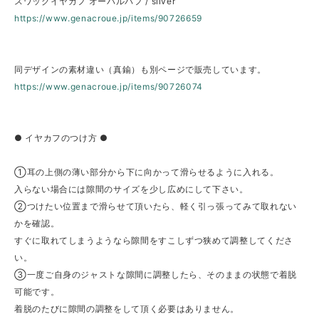
スワッグイヤカフ オーバルパフ / silver
https://www.genacroue.jp/items/90726659
同デザインの素材違い（真鍮）も別ページで販売しています。
https://www.genacroue.jp/items/90726074
● イヤカフのつけ方 ●
①耳の上側の薄い部分から下に向かって滑らせるように入れる。
入らない場合には隙間のサイズを少し広めにして下さい。
②つけたい位置まで滑らせて頂いたら、軽く引っ張ってみて取れない
かを確認。
すぐに取れてしまうようなら隙間をすこしずつ狭めて調整してくださ
い。
③一度ご自身のジャストな隙間に調整したら、そのままの状態で着脱
可能です。
着脱のたびに隙間の調整をして頂く必要はありません。