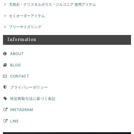
天然石・クリスタルガラス・ジルコニア 使用アイテム
セミオーダーアイテム
ネックレスチャーム ナンバー / silver NP026
2026/04/02
フリーサイズリング
Information
セミオーダー フラットモチーフリング 8ｍｍ / silver 【受注製作】
ABOUT
2026/04/02
BLOG
サイズやデザインなど、色々相談させて頂き、納得して注文することが
CONTACT
できました。たくさんの問い合わせに真摯にご対応頂きとても感謝して
います。ピンキーとして購入しましたが、毎日お守りとして身につけて
います。思っていたより、いい意味でデザイン性が高く主張もあり、と
プライバシーポリシー
ても気に入っています。デザイン上穴ができて、そこに手持ちのチェー
ンを通すこともできたので、リングとして使用できない時はペンダント
特定商取引法に基づく表記
トップとして身につけようかなと思っています。ずっと購入を検討して
いた承認でしたが、自分にとって思い入れのある数字を素敵な品物で身
INSTAGRAM
につけることができてとても満足です。購入して本当に良かったです。
LINE
このたびはGENAC ROUEをご愛顧いただきありがとうご
ざいました。 こちらこそ貴重なお時間いただきご連絡あり
がとうございました。 毎日ご愛用いただいているとの事、