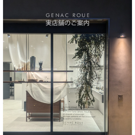
大変嬉しく思います。お手元のリングは目に入るのでテン
ションアップしますよね。ピンキーリングでしたら他のア
クセサリーとコーディネートして頂いてもさり気なくワン
ポイントで楽しんでいただけます。お手持ちのアイテムと
色んなコーディネート楽しんでください。長くご愛用いた
だければ幸いです。 また機会がございましたらよろしくお
願いいたします。
バーチャームリング / silver R075
2026/03/28
デザインが素敵で、また丁寧に対応頂きました。
このたびはGENAC ROUEをご愛顧いただきありがとうご
ざいました。 お気に召して頂き大変嬉しく思います。 ま
た機会がございましたらよろしくお願いいたします。 あり
がとうございました。
アソートチャームリング / silver×brass R061
2026/03/11