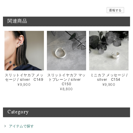
色んなコーディネートを楽しんで頂けます。ぜひ、次回は
リングをお試しくださいませ。また、何かございましたら
通報する
お気軽にお問い合わせください。
関連商品
メッセージバングル / silver B018
2026/06/10
期待通りのお品でとてもうれしいです 先月このシリーズのリングを横浜
で購入してとても気に入ったのでバングルも欲しくなりました 次回横浜
POP UPまで待てないのでこちらで購入出来て よかったです 孫がいる年
齢ですが、このリング＆バングルを身に付けて かっこいいBABA目指し
スリットイヤカフ メッ
スリットイヤカフ マッ
ミニカフ メッセージ /
ます！
セージ / silver C149
トプレーン / silver
silver C154
C150
¥9,900
¥9,900
お気に召して頂き大変嬉しく思います。 横浜のイベントご
¥8,800
来店もありがとうございました。 素敵な組み合わせでたく
さん楽しんでご愛用いただければ幸いです！ また機会がご
ざいましたらよろしくお願いいたします。
Category
アイテムで探す
テトラゴナリング / silver R046
ブラック