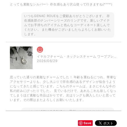
とっても素敵なシルバー✨ 存在感もあり沢山使って行きますね(*^^*)
いつもGENAC ROUEをご愛顧ありがとうございます。 存
在感抜群のナンバーシリーズのリングです。新しいアイテ
ムでお手持ちのアイテムと色んなコーディネート楽しんで
ください。 また機会がございましたらよろしくお願いいた
します。
イヤカフチャーム・ネックレスチャーム ワーププレート / silver NP023 P050
2026/06/29
思っていた通りの素敵なチャームでした！ 年齢を重ねるにつれ、華奢な
アクセサリーよりも、少し大ぶりで存在感のあるデザインが似合うよう
になってきたと感じています。こちらのチャームは、まさにそんな今の
私の好みにぴったりでした。 見ているだけで、あれもこれも欲しくなっ
てしまうほど素敵な作品ばかりです。次はリングも購入したいと思って
います。その際はまたよろしくお願いいたします。
このたびはGENAC ROUEをご愛顧いただきありがとうご
ざいました。 お気に召して頂き大変嬉しく思います。
GENAC ROUEでは自分好みに重ね付けしてボリューム感
Save
をプラス出来たり、ワンポイントでお手持ちのアイテムと