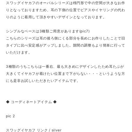
スワッグイヤカフのオーバルシリーズは楕円形で中の空間が大きなお作
りとなっておりますため、耳の下側の位置でピアスやイヤリングの代わ
りのように着用して頂きやすいデザインとなっております。
シンプルなベースは3種類ご用意があります(pic7)
こちらのシリーズは耳の後ろ側にくる部分を長めにお作りしたことで旧
タイプに比べ安定感がアップしました。隙間の調整もより簡単に行って
いただけます。
3種類のうちこちらは一番右、最も大きめにデザインしたため耳たぶが
大きくてイヤカフが着けたい位置まで下がらない・・・というような方
にも是非お試しいただきたいアイテムです。
◆ コーディネートアイテム ◆
pic 2
スワッグイヤカフ リンク / silver