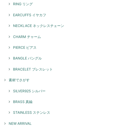
2026/05/08
RING リング
とてもかわいいです！ 重ね付けにまた他のリングも揃えていきたいで
EARCUFFS イヤカフ
す！
NECKLACE ネックレスチェーン
このたびはGENAC ROUEをご愛顧いただきありがとうご
ざいました。 お気に召して頂き大変嬉しく思います。たく
CHARM チャーム
さんご愛用いただければ幸いです。 色んなコーディネート
で楽しんでいただけるリングですのでぜひ、また機会がご
PIERCE ピアス
ざいましたらよろしくお願いいたします。
BANGLE バングル
BRACELET ブレスレット
スパイラルリング / silver R071
2026/05/08
素材でさがす
SILVER925 シルバー
本日お品物受け取りました 思っていた通りの素敵なアクセサリーでし
た！ 大切に沢山使います ありがとうございました！
BRASS 真鍮
このたびはGENAC ROUEをご愛顧いただきありがとうご
STAINLESS ステンレス
ざいました。 お気に召して頂き大変嬉しく思います！たく
さんご愛用いただければ幸いです。 また機会がございまし
NEW ARRIVAL
たらよろしくお願いいたします。