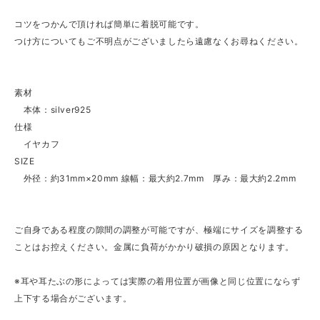
コツをつかんで頂ければ簡単に着脱可能です。
つけ方についてもご不明点がございましたら遠慮なくお尋ねください。
素材
本体：silver925
仕様
イヤカフ
SIZE
外径：約31mm×20mm 線幅：最大約2.7mm 厚み：最大約2.2mm
ご自身である程度の隙間の調整が可能ですが、極端にサイズを調整する
ことはお控えください。金属に負荷がかかり破損の原因となります。
※耳や耳たぶの形によっては実際の着用位置が画像と同じ位置にならず
上下する場合がございます。