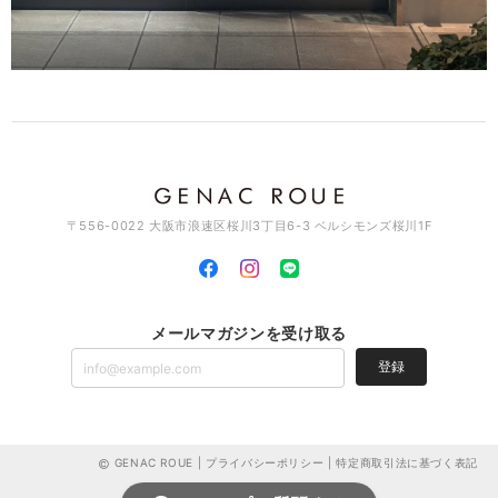
素敵なデザインでとっても可愛いです♡ これから沢山使って行きますね
♪
このたびはGENAC ROUEをご愛顧いただきありがとうご
ざいました。 たくさんご愛用いただければ幸いです。 お
手持ちのアイテムと色んなコーディネート楽しんでくださ
い。また機会がございましたらよろしくお願いいたしま
す。ありがとうございました。
〒556-0022 大阪市浪速区桜川3丁目6-3 ベルシモンズ桜川1F
スワッグイヤカフ LSバーティカル / brass C129
2026/03/11
メールマガジンを受け取る
とっても素敵なイヤカフです。 とても気に入って使ってます🎵 素敵な
登録
デザインが沢山あるので、 少しづつ集めて行こうと思ってます！ 宜し
くお願いします(*^^*)
このたびはGENAC ROUEをご愛顧いただきありがとうご
ざいました。お気に召して頂き大変嬉しく思います。色ん
GENAC ROUE |
プライバシーポリシー
|
特定商取引法に基づく表記
なデザインやアイテムがございますのでお気に入りを見つ
けていただけましたら幸いです。こちらこそ、これからも