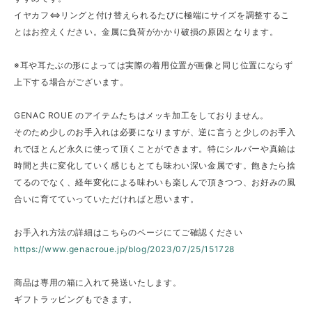
イヤカフ⇔リングと付け替えられるたびに極端にサイズを調整するこ
とはお控えください。金属に負荷がかかり破損の原因となります。
※耳や耳たぶの形によっては実際の着用位置が画像と同じ位置にならず
上下する場合がございます。
GENAC ROUE のアイテムたちはメッキ加工をしておりません。
そのため少しのお手入れは必要になりますが、逆に言うと少しのお手入
れでほとんど永久に使って頂くことができます。特にシルバーや真鍮は
時間と共に変化していく感じもとても味わい深い金属です。飽きたら捨
てるのでなく、経年変化による味わいも楽しんで頂きつつ、お好みの風
合いに育てていっていただければと思います。
お手入れ方法の詳細はこちらのページにてご確認ください
https://www.genacroue.jp/blog/2023/07/25/151728
商品は専用の箱に入れて発送いたします。
ギフトラッピングもできます。