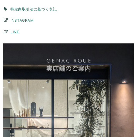
ても気に入っています。デザイン上穴ができて、そこに手持ちのチェー
ンを通すこともできたので、リングとして使用できない時はペンダント
特定商取引法に基づく表記
トップとして身につけようかなと思っています。ずっと購入を検討して
いた承認でしたが、自分にとって思い入れのある数字を素敵な品物で身
INSTAGRAM
につけることができてとても満足です。購入して本当に良かったです。
LINE
このたびはGENAC ROUEをご愛顧いただきありがとうご
ざいました。 こちらこそ貴重なお時間いただきご連絡あり
がとうございました。 毎日ご愛用いただいているとの事、
大変嬉しく思います。お手元のリングは目に入るのでテン
ションアップしますよね。ピンキーリングでしたら他のア
クセサリーとコーディネートして頂いてもさり気なくワン
ポイントで楽しんでいただけます。お手持ちのアイテムと
色んなコーディネート楽しんでください。長くご愛用いた
だければ幸いです。 また機会がございましたらよろしくお
願いいたします。
バーチャームリング / silver R075
2026/03/28
デザインが素敵で、また丁寧に対応頂きました。