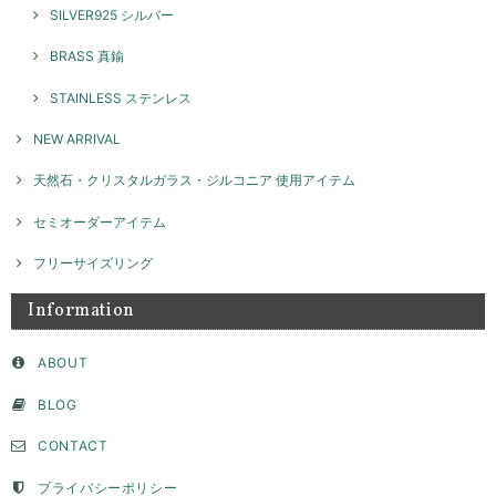
SILVER925 シルバー
本日お品物受け取りました 思っていた通りの素敵なアクセサリーでし
た！ 大切に沢山使います ありがとうございました！
BRASS 真鍮
このたびはGENAC ROUEをご愛顧いただきありがとうご
STAINLESS ステンレス
ざいました。 お気に召して頂き大変嬉しく思います！たく
さんご愛用いただければ幸いです。 また機会がございまし
NEW ARRIVAL
たらよろしくお願いいたします。
天然石・クリスタルガラス・ジルコニア 使用アイテム
セミオーダーアイテム
ネックレスチャーム ナンバー / silver NP026
2026/04/02
フリーサイズリング
Information
セミオーダー フラットモチーフリング 8ｍｍ / silver 【受注製作】
ABOUT
2026/04/02
BLOG
サイズやデザインなど、色々相談させて頂き、納得して注文することが
CONTACT
できました。たくさんの問い合わせに真摯にご対応頂きとても感謝して
います。ピンキーとして購入しましたが、毎日お守りとして身につけて
います。思っていたより、いい意味でデザイン性が高く主張もあり、と
プライバシーポリシー