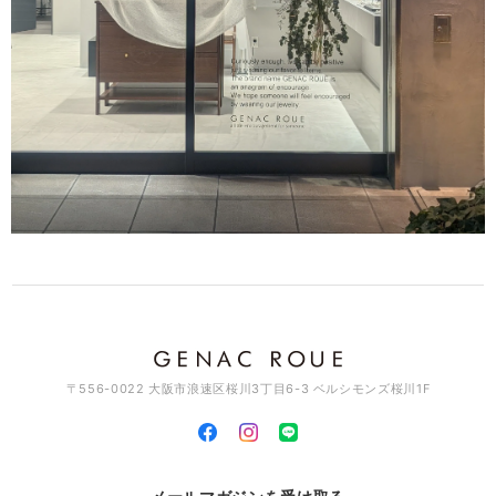
このたびはGENAC ROUEをご愛顧いただきありがとうご
ざいました。 お気に召して頂き大変嬉しく思います。 ま
た機会がございましたらよろしくお願いいたします。 あり
がとうございました。
アソートチャームリング / silver×brass R061
2026/03/11
素敵なデザインでとっても可愛いです♡ これから沢山使って行きますね
♪
このたびはGENAC ROUEをご愛顧いただきありがとうご
ざいました。 たくさんご愛用いただければ幸いです。 お
手持ちのアイテムと色んなコーディネート楽しんでくださ
い。また機会がございましたらよろしくお願いいたしま
す。ありがとうございました。
〒556-0022 大阪市浪速区桜川3丁目6-3 ベルシモンズ桜川1F
スワッグイヤカフ LSバーティカル / brass C129
2026/03/11