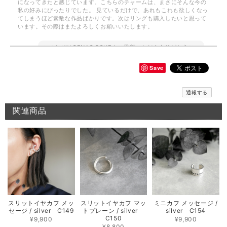
になってきたと感じています。こちらのチャームは、まさにそんな今の
私の好みにぴったりでした。 見ているだけで、あれもこれも欲しくなっ
てしまうほど素敵な作品ばかりです。次はリングも購入したいと思って
います。その際はまたよろしくお願いいたします。
このたびはGENAC ROUEをご愛顧いただきありがとうご
ざいました。 お気に召して頂き大変嬉しく思います。
GENAC ROUEでは自分好みに重ね付けしてボリューム感
Save
をプラス出来たり、ワンポイントでお手持ちのアイテムと
色んなコーディネートを楽しんで頂けます。ぜひ、次回は
リングをお試しくださいませ。また、何かございましたら
通報する
お気軽にお問い合わせください。
関連商品
メッセージバングル / silver B018
2026/06/10
期待通りのお品でとてもうれしいです 先月このシリーズのリングを横浜
で購入してとても気に入ったのでバングルも欲しくなりました 次回横浜
POP UPまで待てないのでこちらで購入出来て よかったです 孫がいる年
齢ですが、このリング＆バングルを身に付けて かっこいいBABA目指し
スリットイヤカフ メッ
スリットイヤカフ マッ
ミニカフ メッセージ /
ます！
セージ / silver C149
トプレーン / silver
silver C154
C150
¥9,900
¥9,900
お気に召して頂き大変嬉しく思います。 横浜のイベントご
¥8,800