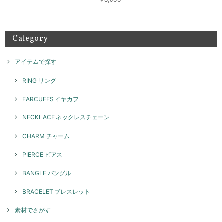
来店もありがとうございました。 素敵な組み合わせでたく
さん楽しんでご愛用いただければ幸いです！ また機会がご
ざいましたらよろしくお願いいたします。
Category
アイテムで探す
テトラゴナリング / silver R046
ブラック
2026/05/08
RING リング
とてもかわいいです！ 重ね付けにまた他のリングも揃えていきたいで
EARCUFFS イヤカフ
す！
NECKLACE ネックレスチェーン
このたびはGENAC ROUEをご愛顧いただきありがとうご
ざいました。 お気に召して頂き大変嬉しく思います。たく
CHARM チャーム
さんご愛用いただければ幸いです。 色んなコーディネート
で楽しんでいただけるリングですのでぜひ、また機会がご
PIERCE ピアス
ざいましたらよろしくお願いいたします。
BANGLE バングル
BRACELET ブレスレット
スパイラルリング / silver R071
2026/05/08
素材でさがす